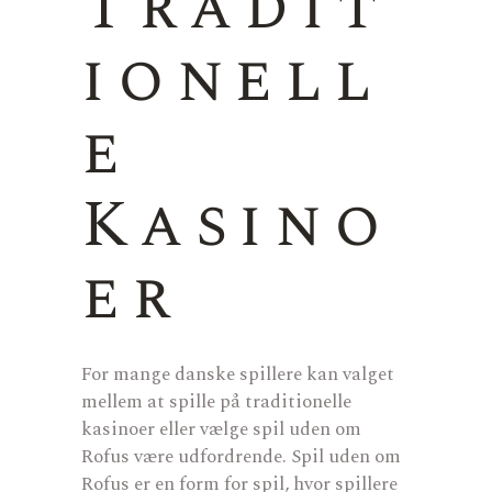
Tradit
ionell
e
Kasino
er
For mange danske spillere kan valget
mellem at spille på traditionelle
kasinoer eller vælge spil uden om
Rofus være udfordrende. Spil uden om
Rofus er en form for spil, hvor spillere