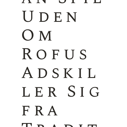
Uden
Om
Rofus
Adskil
ler Sig
fra