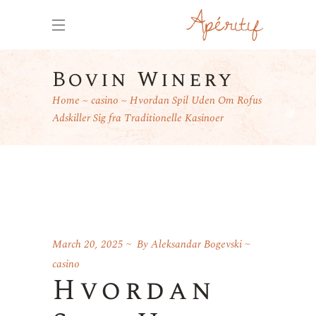
Bovin Winery
Home
casino
Hvordan Spil Uden Om Rofus
Adskiller Sig fra Traditionelle Kasinoer
March 20, 2025
By
Aleksandar Bogevski
casino
Hvordan