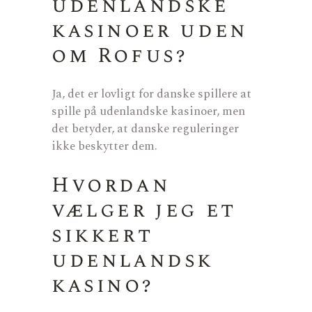
udenlandske
kasinoer uden
om Rofus?
Ja, det er lovligt for danske spillere at
spille på udenlandske kasinoer, men
det betyder, at danske reguleringer
ikke beskytter dem.
Hvordan
vælger jeg et
sikkert
udenlandsk
kasino?