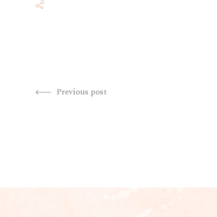
Previous post