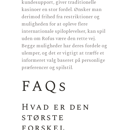
kundesupport, giver traditionelle
kasinoer en stor fordel. Ønsker man
derimod frihed fra restriktioner og
muligheden for at opleve flere
internationale spiloplevelser, kan spil
uden om Rofus være den rette vej.
Begge muligheder har deres fordele og
ulemper, og det er vigtigt at træffe et
informeret valg baseret på personlige
præferencer og spilstil.
FAQs
Hvad er den
største
forskel