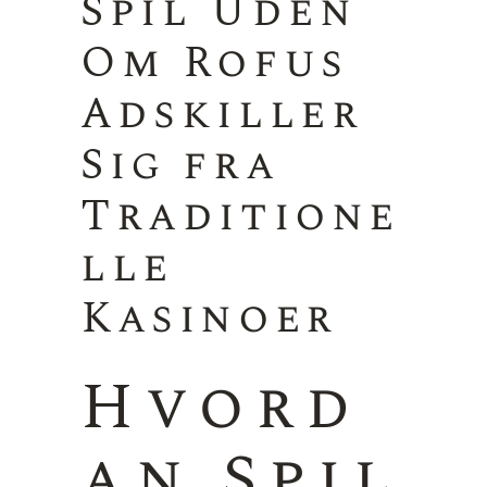
Spil Uden
Om Rofus
Adskiller
Sig fra
Traditione
lle
Kasinoer
Hvord
an Spil